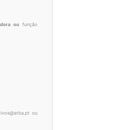
dora ou
função
tivos@arba.pt ou
iciários do