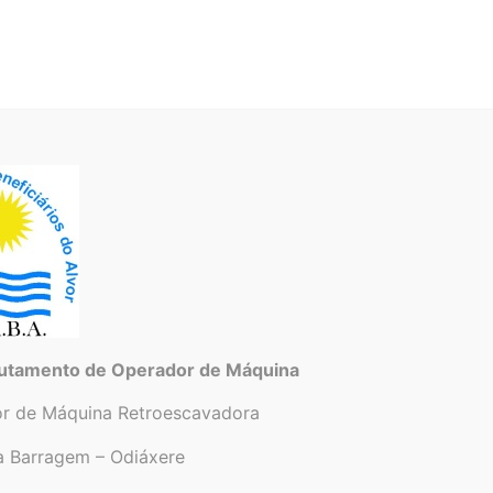
ção de Regantes
Aproveitamento
Informaç
ários do Alvor
utamento de Operador de Máquina
r de Máquina Retroescavadora
a Barragem – Odiáxere