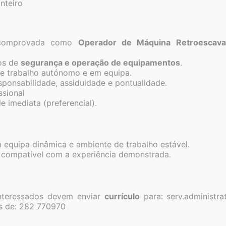
nteiro
a comprovada como
Operador de Máquina Retroescava
os de
segurança e operação de equipamentos
.
e trabalho autónomo e em equipa.
sponsabilidade, assiduidade e pontualidade.
ssional
e imediata (preferencial).
 equipa dinâmica e ambiente de trabalho estável.
compatível com a experiência demonstrada.
interessados devem enviar
currículo
para: serv.administra
de Regantes e Benef
és de: 282 770970