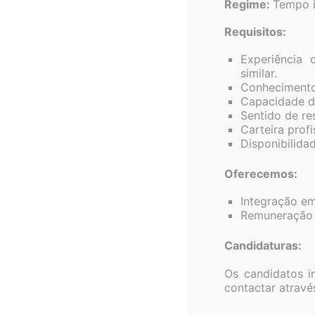
Regime:
Tempo i
Requisitos:
Experiênci
similar.
Conheciment
Capacidade d
Sentido de re
Carteira profi
Disponibilidad
Oferecemos:
Integração em
Remuneração 
Candidaturas:
Os candidatos 
Associação 
contactar atrav