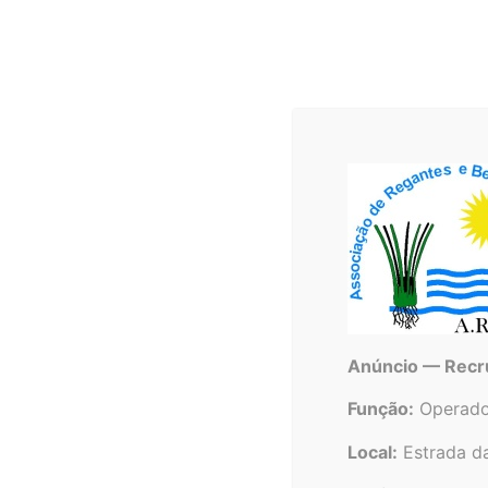
Associa
Home
A.R.B.A.
Associação de Regantes e Benefici
Anúncio — Recr
Início
Análises da Àgua
Função:
Operado
Local:
Estrada d