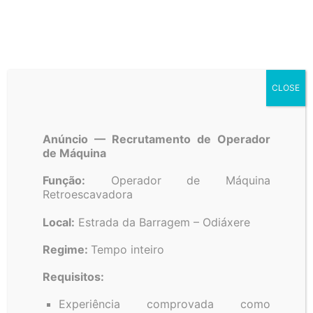
CLOSE
Anúncio — Recrutamento de Operador
A.R.B.A.
Associação de Regantes e Beneficiários do Alvor
de Máquina
Função:
Operador de Máquina
Retroescavadora
Local:
Estrada da Barragem – Odiáxere
Regime:
Tempo inteiro
Requisitos:
Experiência comprovada como