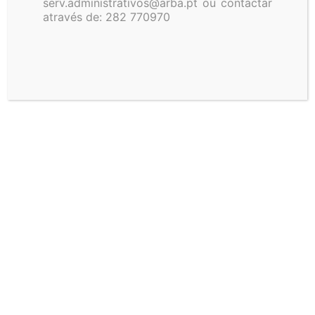
serv.administrativos@arba.pt ou contactar
através de: 282 770970
Albufeira da Bravura
Data
Cota
Percentagem
Volume
07/08/2026
82,22
85,46%
29.764.727
31/07/2026
82,38
86,70%
30.192.497
24/07/2026
82,54
87,93%
30.620.266