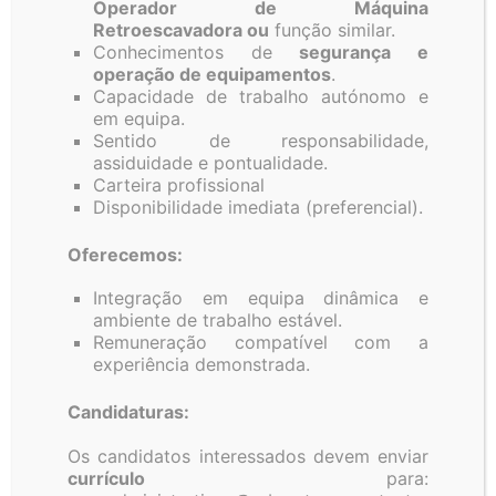
Operador de Máquina
Retroescavadora ou
função similar.
Conhecimentos de
segurança e
Associação
operação de equipamentos
.
Capacidade de trabalho autónomo e
em equipa.
de
Sentido de responsabilidade,
assiduidade e pontualidade.
Carteira profissional
Regantes
Disponibilidade imediata (preferencial).
Oferecemos:
e
Integração em equipa dinâmica e
ambiente de trabalho estável.
Beneficiários
Remuneração compatível com a
experiência demonstrada.
do
Candidaturas:
Os candidatos interessados devem enviar
Alvor
currículo
para: