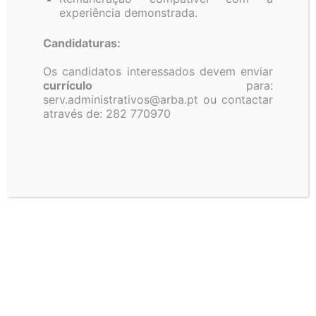
experiência demonstrada.
Candidaturas:
Os candidatos interessados devem enviar
currículo
para:
serv.administrativos@arba.pt ou contactar
através de: 282 770970
Aviso para apresentação
de candidaturas
Investimento na
Exploração Agrícola –
Charcas e Reservatórios