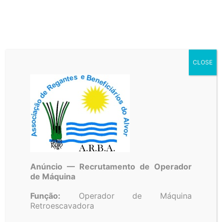
CLOSE
A.R.B.A.
Associação de Regantes e Beneficiários do Alvor
Anúncio — Recrutamento de Operador
de Máquina
Início
Notícias
Aviso para apresentação de
Função:
Operador de Máquina
candidaturas Investimento na
Retroescavadora
Exploração Agrícola – Charcas